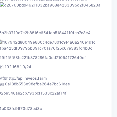
.168.1.0/24
ttp://api.hiveos.farm
188b553e98efba264e7bc61dee