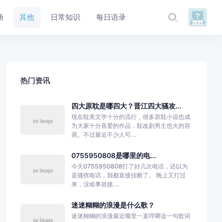
商
其他
日常知识
每日语录
热门资讯
四大原耽是哪四大？晋江四大骚攻...
现在耽美文学十分的流行，很多原耽小说也成
为大家十分喜爱的作品，耽改剧男主也火的容
易。不过最近不少人可...
0755950808是哪里的电...
今天0755950808打了好几次电话，还以为
是骚扰电话，我都直接挂断了。 晚上又打过
来，没啥事就接...
迷迷糊糊的浪漫是什么歌？
迷迷糊糊的浪漫最近嘴里一直哼唧这一句歌词