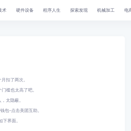
技术
硬件设备
程序人生
探索发现
机械加工
电
个月扣了两次。
个门槛也太高了吧。
入，太隐蔽。
钱包-点击美团互助。
如下界面。