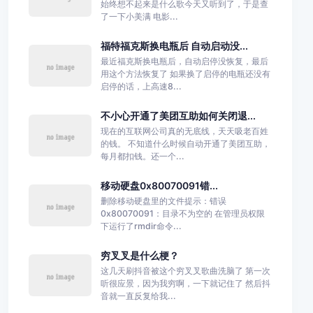
始终想不起来是什么歌今天又听到了，于是查
了一下小美满 电影...
福特福克斯换电瓶后 自动启动没...
最近福克斯换电瓶后，自动启停没恢复，最后
用这个方法恢复了 如果换了启停的电瓶还没有
启停的话，上高速8...
不小心开通了美团互助如何关闭退...
现在的互联网公司真的无底线，天天吸老百姓
的钱。 不知道什么时候自动开通了美团互助，
每月都扣钱。还一个...
移动硬盘0x80070091错...
删除移动硬盘里的文件提示：错误
0x80070091：目录不为空的 在管理员权限
下运行了rmdir命令...
穷叉叉是什么梗？
这几天刷抖音被这个穷叉叉歌曲洗脑了 第一次
听很应景，因为我穷啊，一下就记住了 然后抖
音就一直反复给我...